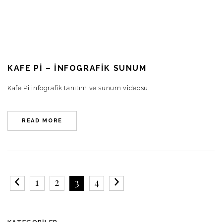
KAFE PI – İNFOGRAFIK SUNUM
Kafe Pi infografik tanıtım ve sunum videosu
READ MORE
1
2
4
3