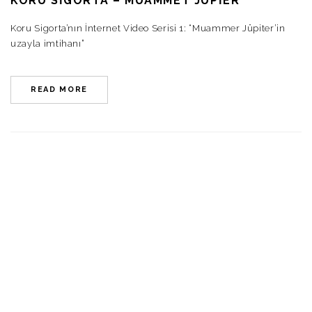
KORU SIGORTA – MUAMMET JÜPIER
Koru Sigorta’nın İnternet Video Serisi 1: “Muammer Jüpiter’in
uzayla imtihanı”
READ MORE