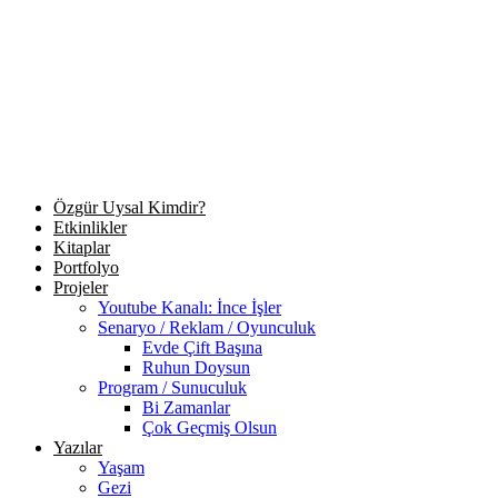
Özgür Uysal Kimdir?
Etkinlikler
Kitaplar
Portfolyo
Projeler
Youtube Kanalı: İnce İşler
Senaryo / Reklam / Oyunculuk
Evde Çift Başına
Ruhun Doysun
Program / Sunuculuk
Bi Zamanlar
Çok Geçmiş Olsun
Yazılar
Yaşam
Gezi