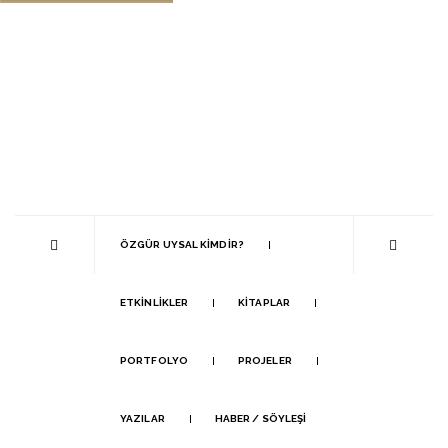
ÖZGÜR UYSAL KIMDIR?
ETKINLIKLER
KITAPLAR
PORTFOLYO
PROJELER
YAZILAR
HABER / SÖYLEŞI