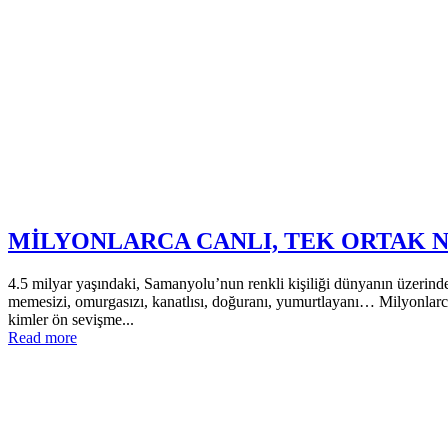
MİLYONLARCA CANLI, TEK ORTAK N
4.5 milyar yaşındaki, Samanyolu’nun renkli kişiliği dünyanın üzerinde
memesizi, omurgasızı, kanatlısı, doğuranı, yumurtlayanı… Milyonlarca c
kimler ön sevişme...
Read more