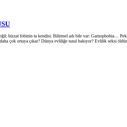
USU
değil; bizzat fobinin ta kendisi. Bilimsel adı bile var: Gamophobia… Pe
aha çok ortaya çıkar? Dünya evliliğe nasıl bakıyor? Evlilik seksi öldür