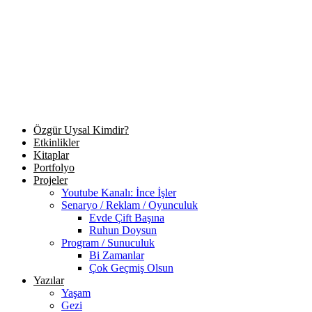
Özgür Uysal Kimdir?
Etkinlikler
Kitaplar
Portfolyo
Projeler
Youtube Kanalı: İnce İşler
Senaryo / Reklam / Oyunculuk
Evde Çift Başına
Ruhun Doysun
Program / Sunuculuk
Bi Zamanlar
Çok Geçmiş Olsun
Yazılar
Yaşam
Gezi