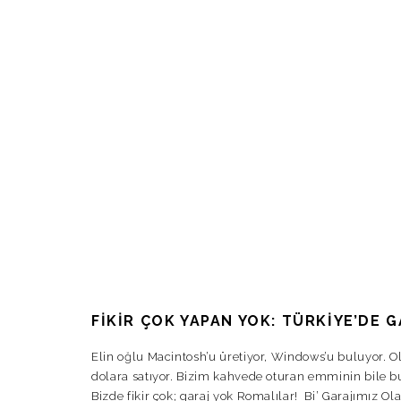
FIKIR ÇOK YAPAN YOK: TÜRKIYE’DE 
Elin oğlu Macintosh’u üretiyor, Windows’u buluyor. O
dolara satıyor. Bizim kahvede oturan emminin bile bu
Bizde fikir çok; garaj yok Romalılar! Bi’ Garajımız Ol