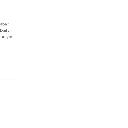
caba?
 Daily
zanıyor.