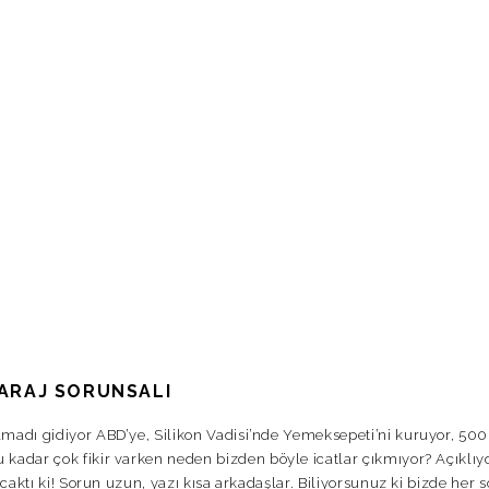
GARAJ SORUNSALI
lmadı gidiyor ABD’ye, Silikon Vadisi’nde Yemeksepeti’ni kuruyor, 50
 kadar çok fikir varken neden bizden böyle icatlar çıkmıyor? Açıklı
acaktı ki! Sorun uzun, yazı kısa arkadaşlar. Biliyorsunuz ki bizde her 