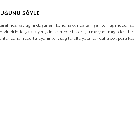
UDUĞUNU SÖYLE
tarafında yatttığını düşünen, konu hakkında tartışan olmuş mudur a
ler zincirinde 5.000 yetişkin üzerinde bu araştırma yapılmış bile. The
anlar daha huzurlu uyanırken, sağ tarafta yatanlar daha çok para ka