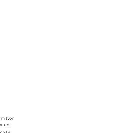
0 milyon
yorum:
soruna