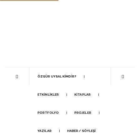
ÖZGÜR UYSAL KIMDIR?
ETKINLIKLER
KITAPLAR
PORTFOLYO
PROJELER
YAZILAR
HABER / SÖYLEŞI