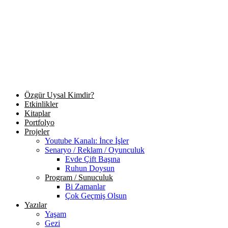
Özgür Uysal Kimdir?
Etkinlikler
Kitaplar
Portfolyo
Projeler
Youtube Kanalı: İnce İşler
Senaryo / Reklam / Oyunculuk
Evde Çift Başına
Ruhun Doysun
Program / Sunuculuk
Bi Zamanlar
Çok Geçmiş Olsun
Yazılar
Yaşam
Gezi