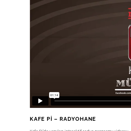
KAFE PI – RADYOHANE