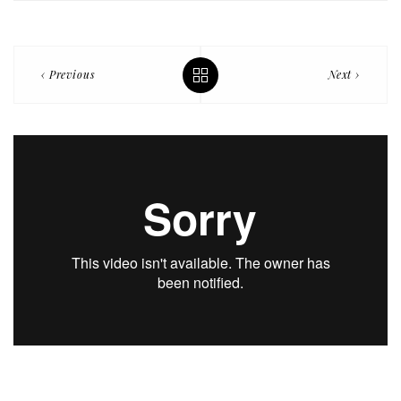
‹ Previous
Next ›