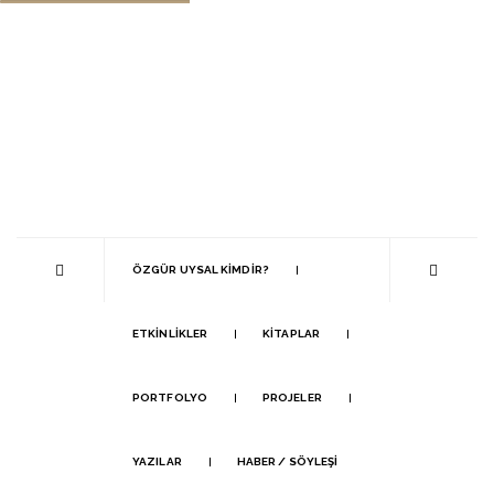
ÖZGÜR UYSAL KIMDIR?
ETKINLIKLER
KITAPLAR
PORTFOLYO
PROJELER
YAZILAR
HABER / SÖYLEŞI